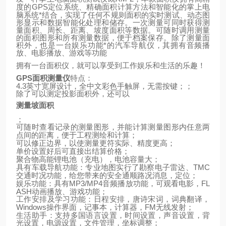
GPS
定位系统、精确面积计算方法和智能化的掌上电
度的
脑系统*结合，实现了任何不规则面积的实时测试、动态图
形显示和数据智能化处理和储存。一次测量可同时获得测
量面积、周长、距离、坡度面积等数据。可随时调用测量
的面积图形和所有测量数据，便于档案保存。除了测量面
积外，也是一台娱乐功能*的汽车导航仪，其拥有音频播
放、电影播放、游戏等功能
拥有一台面积仪，就可以享受到工作娱乐和生活的乐趣！
GPS
面积测量仪
特点：
4.3
英寸宽屏设计，全中文彩色手触屏，无需按键；；
除了可以测定投影面积外，还可以
测量坡面积
；
可随时查看记录的测量图形，并能计算测量图形内任意两
点间的距离，便于工程测绘和计算；
可以修正边界，以使测量更符实际、精度更高；
单价设置好后可直接出结算价格；
聚合物高能锂电池（充电），电池容量大；
TMC
具有车载导航功能：专业地图实行了勘察电子雷达、
交通时况功能，给您带来的安全通顺路况消息，定位；
MP3/MP4
FL
娱乐功能：具有
音频播放功能，可观看电影，
ASH
动画播放、游戏功能；
工作安排及学习功能：日程安排，唐诗宋词，词典翻译，
Windows
FM
操作界面，记事本，计算器，
无线发射；
生活助手：支持多国语言设置，时间设置，声音设置，背
光设置，电源设置，文件管理，坐标调整；