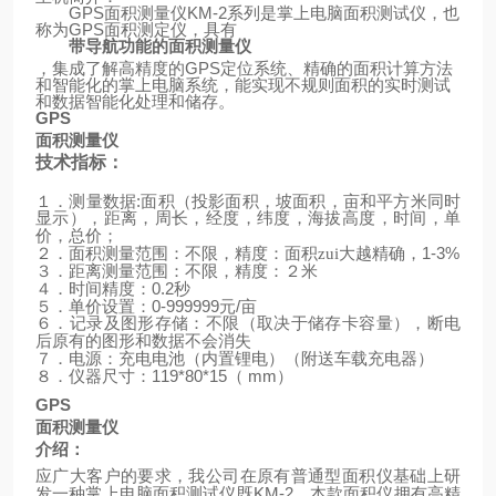
GPS
面积测量仪
KM-2
系列是掌上电脑面积测试仪，也
称为
GPS
面积测定仪，具有
带导航功能的面积测量仪
，集成了解高精度的
GPS
定位系统、精确的面积计算方法
和智能化的掌上电脑系统，能实现不规则面积的实时测试
和数据智能化处理和储存。
GPS
面积测量仪
技术指标：
:
１．测量数据
面积（投影面积，坡面积，亩和平方米同时
显示），距离，周长，经度，纬度，海拔高度，时间，单
价，总价；
1-3%
２．面积测量范围：不限，精度：面积zui大越精确，
３．距离测量范围：不限，精度：２米
0.2
４．时间精度：
秒
0-999999
/
５．单价设置：
元
亩
６．记录及图形存储：不限（取决于储存卡容量），断电
后原有的图形和数据不会消失
（
）
７．电源：充电电池（内置锂电）
附送车载充电器
119*80*15
mm
）
８．仪器尺寸：
（
GPS
面积测量仪
介绍：
应广大客户的要求，我公司在原有普通型面积仪基础上研
KM-2
发一种掌上电脑面积测试仪既
，本款面积仪拥有高精