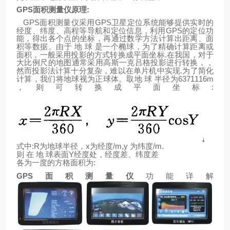
GPS
面积测量仪原理
:
GPS
GPS
面积测量仪采用
卫星定位系统能够提供实时的
GPS
经度、纬度、高程等导航和定位信息，利用
的定位功
能，得出各个点的坐标，再通过数学方法计算出距离、面
积等数据。由于
地
球
是一个椭球，为了精确计算距离或
.
面积，一般采用投影的方式转换成平面坐标
在我国，对于
大比例尺的地图通常采用高斯一克吕格投影进行转换，，
.
然而投影法计算十分复杂，难以在单片机中实现
为了简化
6371116m
计算，我们将地球视为正球体。取地
球
半径为
:
，则可转换成平面坐标
:R
x
/m,y
/m.
式中
为地球半径，
为经度
为纬度
Y
则
在
地
球表面
经度处，经度差、纬度差
:
各为一度的方格面积为
GPS
面积测量仪
功能详解