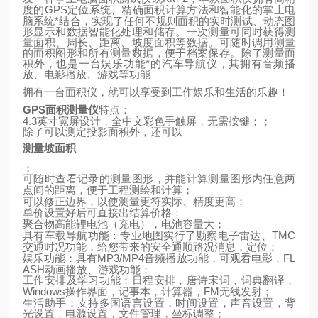
GPS
定位系统、精确面积计算方法和智能化的掌上电
度的
脑系统*结合，实现了任何不规则面积的实时测试、动态图
形显示和数据智能化处理和储存。一次测量可同时获得测
量面积、周长、距离、坡度面积等数据。可随时调用测量
的面积图形和所有测量数据，便于档案保存。除了测量面
积外，也是一台娱乐功能*的汽车导航仪，其拥有音频播
放、电影播放、游戏等功能
拥有一台面积仪，就可以享受到工作娱乐和生活的乐趣！
GPS
面积测量仪
特点：
4.3
英寸宽屏设计，全中文彩色手触屏，无需按键；；
除了可以测定投影面积外，还可以
测量坡面积
；
可随时查看记录的测量图形，并能计算测量图形内任意两
点间的距离，便于工程测绘和计算；
可以修正边界，以使测量更符实际、精度更高；
单价设置好后可直接出结算价格；
聚合物高能锂电池（充电），电池容量大；
TMC
具有车载导航功能：专业地图实行了勘察电子雷达、
交通时况功能，给您带来的安全通顺路况消息，定位；
MP3/MP4
FL
娱乐功能：具有
音频播放功能，可观看电影，
ASH
动画播放、游戏功能；
工作安排及学习功能：日程安排，唐诗宋词，词典翻译，
Windows
FM
操作界面，记事本，计算器，
无线发射；
生活助手：支持多国语言设置，时间设置，声音设置，背
光设置，电源设置，文件管理，坐标调整；