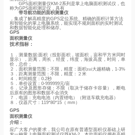
GPS
面积测量仪
KM-2
系列是掌上电脑面积测试仪，也
称为
GPS
面积测定仪，具有
带导航功能的面积测量仪
，集成了解高精度的
GPS
定位系统、精确的面积计算方法
和智能化的掌上电脑系统，能实现不规则面积的实时测试
和数据智能化处理和储存。
GPS
面积测量仪
技术指标：
:
１．测量数据
面积（投影面积，坡面积，亩和平方米同时
显示），距离，周长，经度，纬度，海拔高度，时间，单
价，总价；
1-3%
２．面积测量范围：不限，精度：面积zui大越精确，
３．距离测量范围：不限，精度：２米
0.2
４．时间精度：
秒
0-999999
/
５．单价设置：
元
亩
６．记录及图形存储：不限（取决于储存卡容量），断电
后原有的图形和数据不会消失
（
）
７．电源：充电电池（内置锂电）
附送车载充电器
119*80*15
mm
）
８．仪器尺寸：
（
GPS
面积测量仪
介绍：
应广大客户的要求，我公司在原有普通型面积仪基础上研
KM-2
发一种掌上电脑面积测试仪既
，本款面积仪拥有高精