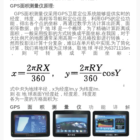
GPS
面积测量仪原理
:
GPS
GPS
面积测量仪采用
卫星定位系统能够提供实时的
GPS
经度、纬度、高程等导航和定位信息，利用
的定位功
能，得出各个点的坐标，再通过数学方法计算出距离、面
积等数据。由于
地
球
是一个椭球，为了精确计算距离或
.
面积，一般采用投影的方式转换成平面坐标
在我国，对于
大比例尺的地图通常采用高斯一克吕格投影进行转换，，
.
然而投影法计算十分复杂，难以在单片机中实现
为了简化
6371116m
计算，我们将地球视为正球体。取地
球
半径为
:
，则可转换成平面坐标
:R
x
/m,y
/m.
式中
为地球半径，
为经度
为纬度
Y
则
在
地
球表面
经度处，经度差、纬度差
:
各为一度的方格面积为
GPS
面积测量仪
功能详解