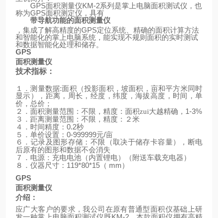
GPS
面积测量仪
KM-2
系列是掌上电脑面积测试仪，也
称为
GPS
面积测定仪，具有
带导航功能的面积测量仪
，集成了解高精度的
GPS
定位系统、精确的面积计算方法
和智能化的掌上电脑系统，能实现不规则面积的实时测试
和数据智能化处理和储存。
GPS
面积测量仪
技术指标：
:
１．测量数据
面积（投影面积，坡面积，亩和平方米同时
显示），距离，周长，经度，纬度，海拔高度，时间，单
价，总价；
1-3%
２．面积测量范围：不限，精度：面积zui大越精确，
３．距离测量范围：不限，精度：２米
0.2
４．时间精度：
秒
0-999999
/
５．单价设置：
元
亩
６．记录及图形存储：不限（取决于储存卡容量），断电
后原有的图形和数据不会消失
（
）
７．电源：充电电池（内置锂电）
附送车载充电器
119*80*15
mm
）
８．仪器尺寸：
（
GPS
面积测量仪
介绍：
应广大客户的要求，我公司在原有普通型面积仪基础上研
KM-2
发一种掌上电脑面积测试仪既
，本款面积仪拥有高精