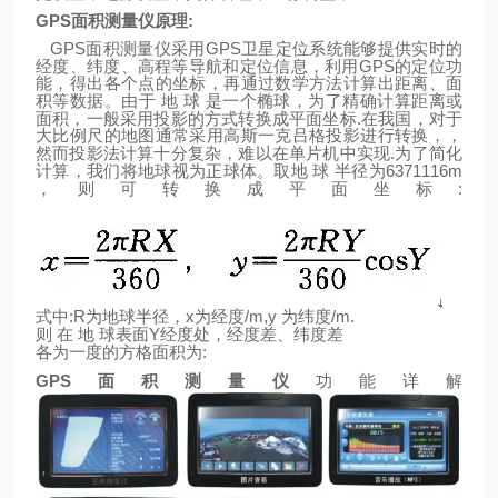
GPS
面积测量仪原理
:
GPS
GPS
面积测量仪采用
卫星定位系统能够提供实时的
GPS
经度、纬度、高程等导航和定位信息，利用
的定位功
能，得出各个点的坐标，再通过数学方法计算出距离、面
积等数据。由于
地
球
是一个椭球，为了精确计算距离或
.
面积，一般采用投影的方式转换成平面坐标
在我国，对于
大比例尺的地图通常采用高斯一克吕格投影进行转换，，
.
然而投影法计算十分复杂，难以在单片机中实现
为了简化
6371116m
计算，我们将地球视为正球体。取地
球
半径为
:
，则可转换成平面坐标
:R
x
/m,y
/m.
式中
为地球半径，
为经度
为纬度
Y
则
在
地
球表面
经度处，经度差、纬度差
:
各为一度的方格面积为
GPS
面积测量仪
功能详解