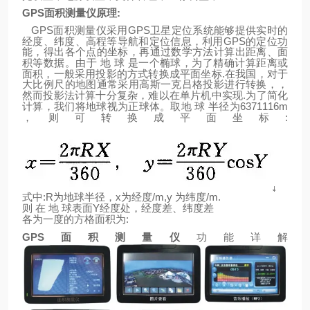
GPS
面积测量仪原理
:
GPS
GPS
面积测量仪采用
卫星定位系统能够提供实时的
GPS
经度、纬度、高程等导航和定位信息，利用
的定位功
能，得出各个点的坐标，再通过数学方法计算出距离、面
积等数据。由于
地
球
是一个椭球，为了精确计算距离或
.
面积，一般采用投影的方式转换成平面坐标
在我国，对于
大比例尺的地图通常采用高斯一克吕格投影进行转换，，
.
然而投影法计算十分复杂，难以在单片机中实现
为了简化
6371116m
计算，我们将地球视为正球体。取地
球
半径为
:
，则可转换成平面坐标
:R
x
/m,y
/m.
式中
为地球半径，
为经度
为纬度
Y
则
在
地
球表面
经度处，经度差、纬度差
:
各为一度的方格面积为
GPS
面积测量仪
功能详解