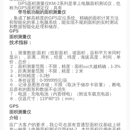
GPS
面积测量仪
KM-2
系列是掌上电脑面积测试仪，也
称为
GPS
面积测定仪，具有
带导航功能的面积测量仪
，集成了解高精度的
GPS
定位系统、精确的面积计算方法
和智能化的掌上电脑系统，能实现不规则面积的实时测试
和数据智能化处理和储存。
GPS
面积测量仪
技术指标：
:
１．测量数据
面积（投影面积，坡面积，亩和平方米同时
显示），距离，周长，经度，纬度，海拔高度，时间，单
价，总价；
1-3%
２．面积测量范围：不限，精度：面积zui大越精确，
３．距离测量范围：不限，精度：２米
0.2
４．时间精度：
秒
0-999999
/
５．单价设置：
元
亩
６．记录及图形存储：不限（取决于储存卡容量），断电
后原有的图形和数据不会消失
（
）
７．电源：充电电池（内置锂电）
附送车载充电器
119*80*15
mm
）
８．仪器尺寸：
（
GPS
面积测量仪
介绍：
应广大客户的要求，我公司在原有普通型面积仪基础上研
KM-2
发一种掌上电脑面积测试仪既
，本款面积仪拥有高精