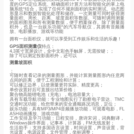
GPS
定位系统、精确面积计算方法和智能化的掌上电
度的
脑系统*结合，实现了任何不规则面积的实时测试、动态图
形显示和数据智能化处理和储存。一次测量可同时获得测
量面积、周长、距离、坡度面积等数据。可随时调用测量
的面积图形和所有测量数据，便于档案保存。除了测量面
积外，也是一台娱乐功能*的汽车导航仪，其拥有音频播
放、电影播放、游戏等功能
拥有一台面积仪，就可以享受到工作娱乐和生活的乐趣！
GPS
面积测量仪
特点：
4.3
英寸宽屏设计，全中文彩色手触屏，无需按键；；
除了可以测定投影面积外，还可以
测量坡面积
；
可随时查看记录的测量图形，并能计算测量图形内任意两
点间的距离，便于工程测绘和计算；
可以修正边界，以使测量更符实际、精度更高；
单价设置好后可直接出结算价格；
聚合物高能锂电池（充电），电池容量大；
TMC
具有车载导航功能：专业地图实行了勘察电子雷达、
交通时况功能，给您带来的安全通顺路况消息，定位；
MP3/MP4
FL
娱乐功能：具有
音频播放功能，可观看电影，
ASH
动画播放、游戏功能；
工作安排及学习功能：日程安排，唐诗宋词，词典翻译，
Windows
FM
操作界面，记事本，计算器，
无线发射；
生活助手：支持多国语言设置，时间设置，声音设置，背
光设置，电源设置，文件管理，坐标调整；