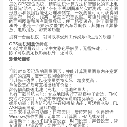
GPS
定位系统、精确面积计算方法和智能化的掌上电
度的
脑系统*结合，实现了任何不规则面积的实时测试、动态图
形显示和数据智能化处理和储存。一次测量可同时获得测
量面积、周长、距离、坡度面积等数据。可随时调用测量
的面积图形和所有测量数据，便于档案保存。除了测量面
积外，也是一台娱乐功能*的汽车导航仪，其拥有音频播
放、电影播放、游戏等功能
拥有一台面积仪，就可以享受到工作娱乐和生活的乐趣！
GPS
面积测量仪
特点：
4.3
英寸宽屏设计，全中文彩色手触屏，无需按键；；
除了可以测定投影面积外，还可以
测量坡面积
；
可随时查看记录的测量图形，并能计算测量图形内任意两
点间的距离，便于工程测绘和计算；
可以修正边界，以使测量更符实际、精度更高；
单价设置好后可直接出结算价格；
聚合物高能锂电池（充电），电池容量大；
TMC
具有车载导航功能：专业地图实行了勘察电子雷达、
交通时况功能，给您带来的安全通顺路况消息，定位；
MP3/MP4
FL
娱乐功能：具有
音频播放功能，可观看电影，
ASH
动画播放、游戏功能；
工作安排及学习功能：日程安排，唐诗宋词，词典翻译，
Windows
FM
操作界面，记事本，计算器，
无线发射；
生活助手：支持多国语言设置，时间设置，声音设置，背
光设置，电源设置，文件管理，坐标调整；