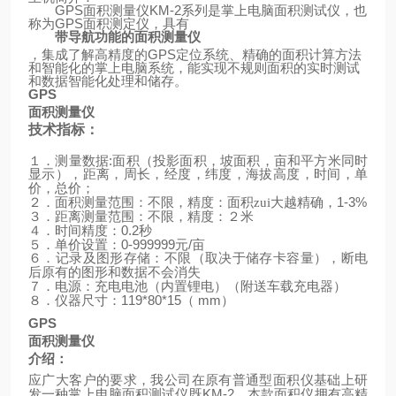
GPS
面积测量仪
KM-2
系列是掌上电脑面积测试仪，也
称为
GPS
面积测定仪，具有
带导航功能的面积测量仪
，集成了解高精度的
GPS
定位系统、精确的面积计算方法
和智能化的掌上电脑系统，能实现不规则面积的实时测试
和数据智能化处理和储存。
GPS
面积测量仪
技术指标：
:
１．测量数据
面积（投影面积，坡面积，亩和平方米同时
显示），距离，周长，经度，纬度，海拔高度，时间，单
价，总价；
1-3%
２．面积测量范围：不限，精度：面积zui大越精确，
３．距离测量范围：不限，精度：２米
0.2
４．时间精度：
秒
0-999999
/
５．单价设置：
元
亩
６．记录及图形存储：不限（取决于储存卡容量），断电
后原有的图形和数据不会消失
（
）
７．电源：充电电池（内置锂电）
附送车载充电器
119*80*15
mm
）
８．仪器尺寸：
（
GPS
面积测量仪
介绍：
应广大客户的要求，我公司在原有普通型面积仪基础上研
KM-2
发一种掌上电脑面积测试仪既
，本款面积仪拥有高精