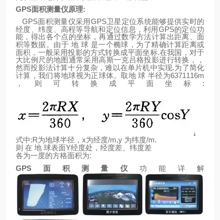
GPS
面积测量仪原理
:
GPS
GPS
面积测量仪采用
卫星定位系统能够提供实时的
GPS
经度、纬度、高程等导航和定位信息，利用
的定位功
能，得出各个点的坐标，再通过数学方法计算出距离、面
积等数据。由于
地
球
是一个椭球，为了精确计算距离或
.
面积，一般采用投影的方式转换成平面坐标
在我国，对于
大比例尺的地图通常采用高斯一克吕格投影进行转换，，
.
然而投影法计算十分复杂，难以在单片机中实现
为了简化
6371116m
计算，我们将地球视为正球体。取地
球
半径为
:
，则可转换成平面坐标
:R
x
/m,y
/m.
式中
为地球半径，
为经度
为纬度
Y
则
在
地
球表面
经度处，经度差、纬度差
:
各为一度的方格面积为
GPS
面积测量仪
功能详解