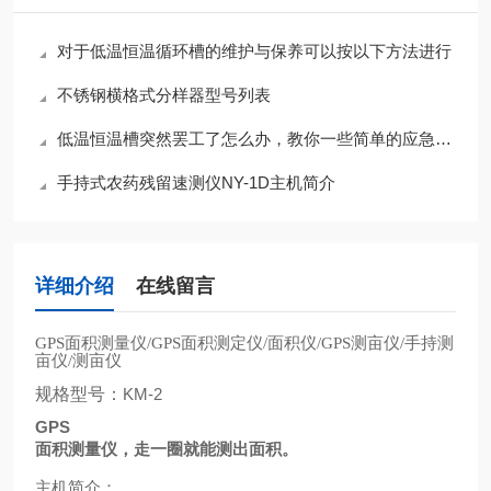
对于低温恒温循环槽的维护与保养可以按以下方法进行
不锈钢横格式分样器型号列表
低温恒温槽突然罢工了怎么办，教你一些简单的应急小知识
手持式农药残留速测仪NY-1D主机简介
详细介绍
在线留言
面积测量仪
面积测定仪
面积仪
测亩仪
手持测
GPS
/GPS
/
/GPS
/
亩仪
测亩仪
/
规格型号：
KM-2
GPS
面积测量仪，走一圈就能测出面积。
主机简介：