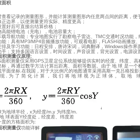
坡面积
时查看记录的测量图形，并能计算测量图形内任意两点间的距离，便
修正边界，以使测量更符实际、精度更高；
设置好后可直接出结算价格；
物高能锂电池（充电），电池容量大；
TMC
车载导航功能：专业地图实行了勘察电子雷达、
交通时况功能，
MP3/MP4
FLASH
功能：具有
音频播放功能，可观看电影，
动画播放
Windows
安排及学习功能：日程安排，唐诗宋词，词典翻译，
操作界
助手：支持多国语言设置，时间设置，声音设置，背光设置，电源设
面积测量仪原理
:
S
GPS
面积测量仪采用
卫星定位系统能够提供实时的经度、纬度、高
坐标，再通过数学方法计算出距离、面积等数据。由于
地
球
是一个
.
成平面坐标
在我国，对于大比例尺的地图通常采用高斯一克吕格投影
.
现
为了简化计算，我们将地球视为正球体。取地
R
x
/m,y
/m.
为地球半径，
为经度
为纬度
Y
地
球表面
经度处，经度差、纬度差
:
一度的方格面积为
面积测量仪
功能详解