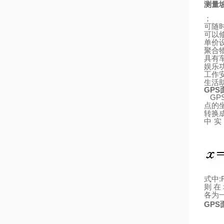
测量
；
可随
可以
单价
聚合
具有
娱乐
工作
生活
GPS
GP
点的
转换
中实
:
式中
则
在
各为
GPS