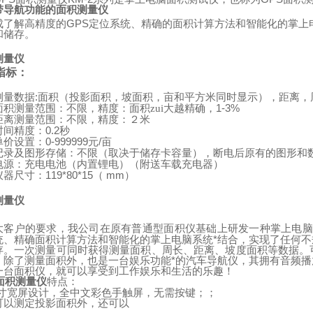
带导航功能的面积测量仪
成了解高精度的
GPS
定位系统、精确的面积计算方法和智能化的掌上
和储存。
测量仪
指标：
:
测量数据
面积（投影面积，坡面积，亩和平方米同时显示），距离，
1-3%
面积测量范围：不限，精度：面积zui大越精确，
距离测量范围：不限，精度：２米
0.2
时间精度：
秒
0-999999
/
单价设置：
元
亩
记录及图形存储：不限（取决于储存卡容量），断电后原有的图形和
（
）
电源：充电电池（内置锂电）
附送车载充电器
119*80*15
mm
）
仪器尺寸：
（
测量仪
：
大客户的要求，我公司在原有普通型面积仪基础上研发一种掌上电脑
统、精确面积计算方法和智能化的掌上电脑系统*结合，实现了任何
存。一次测量可同时获得测量面积、周长、距离、坡度面积等数据。
。除了测量面积外，也是一台娱乐功能*的汽车导航仪，其拥有音频
一台面积仪，就可以享受到工作娱乐和生活的乐趣！
面积测量仪
特点：
寸宽屏设计，全中文彩色手触屏，无需按键；；
可以测定投影面积外，还可以