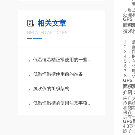
，集
处理
GPS
相关文章
面积
技术
RELATED ARTICLES
１．
２．
３．
４．
低温恒温槽正常使用的一些特殊要求,不知道你有没有注意到
５．
６．
７．
低温恒温槽使用前的准备
８．
GPS
面积
氮吹仪的组织架构
介绍
应广
低温恒温槽的使用注意事项和使用方法
位系
和储
保存
拥有
GPS
4.3
英
除了