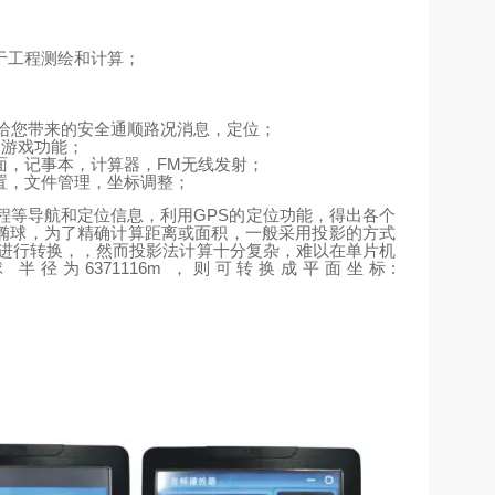
于工程测绘和计算；
给您带来的安全通顺路况消息，定位；
、游戏功能；
FM
面，记事本，计算器，
无线发射；
置，文件管理，坐标调整；
GPS
程等导航和定位信息，利用
的定位功能，得出各个
椭球，为了精确计算距离或面积，一般采用投影的方式
进行转换，，然而投影法计算十分复杂，难以在单片机
6371116m
:
球
半径为
，则可转换成平面坐标