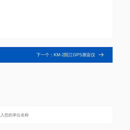
下一个：
KM-2阳江GPS测亩仪