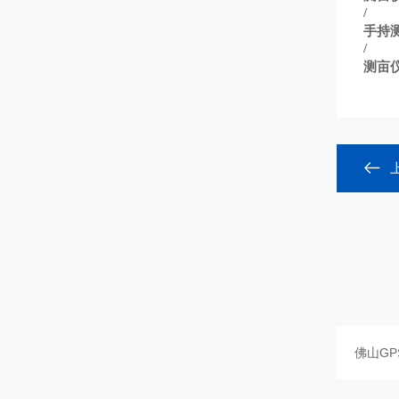
/
手持
/
测亩