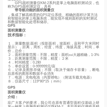
GPS
面积测量仪
KM-2
系列是掌上电脑面积测试仪，也
称为
GPS
面积测定仪，具有
带导航功能的面积测量仪
，集成了解高精度的
GPS
定位系统、精确的面积计算方法
和智能化的掌上电脑系统，能实现不规则面积的实时测试
和数据智能化处理和储存。
GPS
面积测量仪
技术指标：
:
１．测量数据
面积（投影面积，坡面积，亩和平方米同时
显示），距离，周长，经度，纬度，海拔高度，时间，单
价，总价；
1-3%
２．面积测量范围：不限，精度：面积zui大越精确，
３．距离测量范围：不限，精度：２米
0.2
４．时间精度：
秒
0-999999
/
５．单价设置：
元
亩
６．记录及图形存储：不限（取决于储存卡容量），断电
后原有的图形和数据不会消失
（
）
７．电源：充电电池（内置锂电）
附送车载充电器
119*80*15
mm
）
８．仪器尺寸：
（
GPS
面积测量仪
介绍：
应广大客户的要求，我公司在原有普通型面积仪基础上研
KM-2
发一种掌上电脑面积测试仪既
，本款面积仪拥有高精