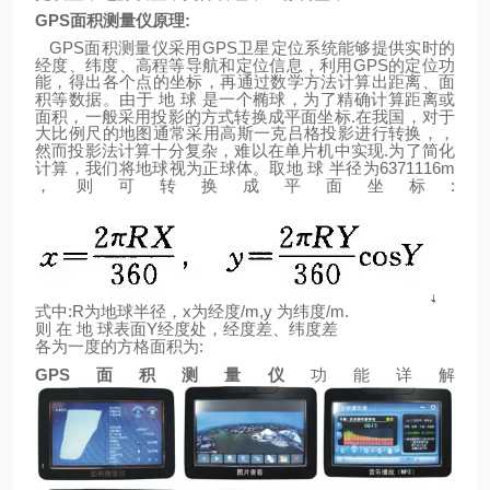
GPS
面积测量仪原理
:
GPS
GPS
面积测量仪采用
卫星定位系统能够提供实时的
GPS
经度、纬度、高程等导航和定位信息，利用
的定位功
能，得出各个点的坐标，再通过数学方法计算出距离、面
积等数据。由于
地
球
是一个椭球，为了精确计算距离或
.
面积，一般采用投影的方式转换成平面坐标
在我国，对于
大比例尺的地图通常采用高斯一克吕格投影进行转换，，
.
然而投影法计算十分复杂，难以在单片机中实现
为了简化
6371116m
计算，我们将地球视为正球体。取地
球
半径为
:
，则可转换成平面坐标
:R
x
/m,y
/m.
式中
为地球半径，
为经度
为纬度
Y
则
在
地
球表面
经度处，经度差、纬度差
:
各为一度的方格面积为
GPS
面积测量仪
功能详解