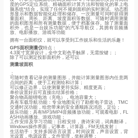
GPS
定位系统、精确面积计算方法和智能化的掌上电
度的
脑系统*结合，实现了任何不规则面积的实时测试、动态图
形显示和数据智能化处理和储存。一次测量可同时获得测
量面积、周长、距离、坡度面积等数据。可随时调用测量
的面积图形和所有测量数据，便于档案保存。除了测量面
积外，也是一台娱乐功能*的汽车导航仪，其拥有音频播
放、电影播放、游戏等功能
拥有一台面积仪，就可以享受到工作娱乐和生活的乐趣！
GPS
面积测量仪
特点：
4.3
英寸宽屏设计，全中文彩色手触屏，无需按键；；
除了可以测定投影面积外，还可以
测量坡面积
；
可随时查看记录的测量图形，并能计算测量图形内任意两
点间的距离，便于工程测绘和计算；
可以修正边界，以使测量更符实际、精度更高；
单价设置好后可直接出结算价格；
聚合物高能锂电池（充电），电池容量大；
TMC
具有车载导航功能：专业地图实行了勘察电子雷达、
交通时况功能，给您带来的安全通顺路况消息，定位；
MP3/MP4
FL
娱乐功能：具有
音频播放功能，可观看电影，
ASH
动画播放、游戏功能；
工作安排及学习功能：日程安排，唐诗宋词，词典翻译，
Windows
FM
操作界面，记事本，计算器，
无线发射；
生活助手：支持多国语言设置，时间设置，声音设置，背
光设置，电源设置，文件管理，坐标调整；