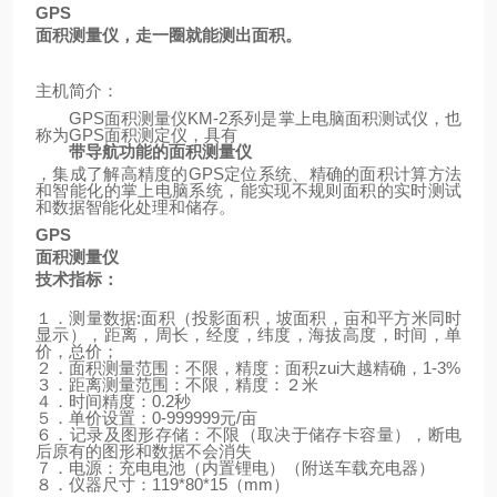
GPS
面积测量仪，走一圈就能测出面积。
主机简介：
GPS
面积测量仪
KM-2
系列是掌上电脑面积测试仪，也
称为
GPS
面积测定仪，具有
带导航功能的面积测量仪
，集成了解高精度的
GPS
定位系统、精确的面积计算方法
和智能化的掌上电脑系统，能实现不规则面积的实时测试
和数据智能化处理和储存。
GPS
面积测量仪
技术指标：
１．测量数据
:
面积（投影面积，坡面积，亩和平方米同时
显示），距离，周长，经度，纬度，海拔高度，时间，单
价，总价；
２．面积测量范围：不限，精度：面积zui大越精确，
1-3%
３．距离测量范围：不限，精度：２米
４．时间精度：
0.2
秒
５．单价设置：
0-999999
元
/
亩
６．记录及图形存储：不限（取决于储存卡容量），断电
后原有的图形和数据不会消失
７．电源：充电电池（内置锂电）
（
附送车载充电器
）
８．仪器尺寸：
119*80*15
（
mm
）