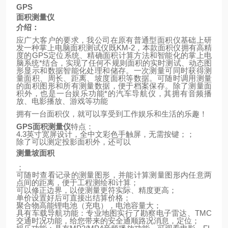
GPS
面积测量仪
介绍：
应广大客户的要求，我公司在原有普通型面积仪基础上研
发一种掌上电脑面积测试仪既
KM-2
，本款面积仪拥有高精
度的
GPS
定位系统、精确面积计算方法和智能化的掌上电
脑系统*结合，实现了任何不规则面积的实时测试、动态图
形显示和数据智能化处理和储存。一次测量可同时获得测
量面积、周长、距离、坡度面积等数据。可随时调用测量
的面积图形和所有测量数据，便于档案保存。除了测量面
积外，也是一台娱乐功能*的汽车导航仪，其拥有音频播
放、电影播放、游戏等功能
拥有一台面积仪，就可以享受到工作娱乐和生活的乐趣！
GPS
面积测量仪
特点：
4.3
英寸宽屏设计，全中文彩色手触屏，无需按键；；
除了可以测定投影面积外，还可以
测量坡面积
；
可随时查看记录的测量图形，并能计算测量图形内任意两
点间的距离，便于工程测绘和计算；
可以修正边界，以使测量更符实际、精度更高；
单价设置好后可直接出结算价格；
聚合物高能锂电池（充电），电池容量大；
具有车载导航功能：专业地图实行了勘察电子雷达、
TMC
交通时况功能，给您带来的安全通顺路况消息，定位；