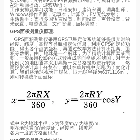
娱乐功能：具有
MP3/MP4
音频播放功能，可观看电影，
FL
ASH
动画播放、游戏功能；
工作安排及学习功能：日程安排，唐诗宋词，词典翻译，
Windows
操作界面，记事本，计算器，
FM
无线发射；
生活助手：支持多国语言设置，时间设置，声音设置，背
光设置，电源设置，文件管理，坐标调整；
GPS
面积测量仪原理
:
GPS
面积测量仪采用
GPS
卫星定位系统能够提供实时的
经度、纬度、高程等导航和定位信息，利用
GPS
的定位功
能，得出各个点的坐标，再通过数学方法计算出距离、面
积等数据。由于
地
球
是一个椭球，为了精确计算距离或面
积，一般采用投影的方式转换成平面坐标
.
在我国，对于大
比例尺的地图通常采用高斯一克吕格投影进行转换，，然
而投影法计算十分复杂，难以在单片机中实现
.
为了简化计
算，我们将地球视为正球体。取地
球
半径为
6371116m
，
则可转换成平面坐标
:
式中
:R
为地球半径，
x
为经度
/m,y
为纬度
/m.
则
在
地
球表面
Y
经度处，经度差、纬度差
各为一度的方格面积为
: