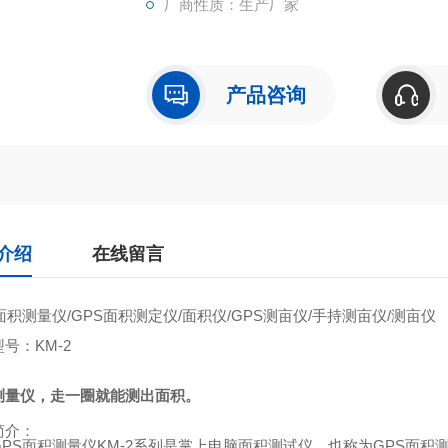
厂商性质：生产厂家
产品咨询
介绍
在线留言
面积测量仪
/GPS
面积测定仪
/
面积仪
/GPS
测亩仪
/
手持测亩仪
/
测亩仪
型号：
KM-2
测量仪，走一圈就能测出面积。
简介：
GPS
面积测量仪
KM-2
系列是掌上电脑面积测试仪，也称为
GPS
面积