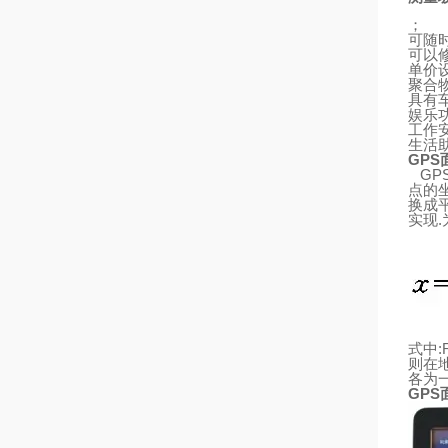
；
可随
可以
单价
聚合
具有
娱乐
工作
生活
GPS
GP
点的
换成
实现
.
式中
:
则
在
各为
GPS