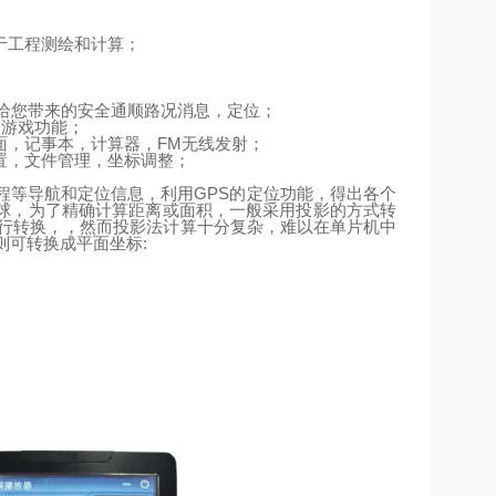
于工程测绘和计算；
给您带来的安全通顺路况消息，定位；
、游戏功能；
面，记事本，计算器，
FM
无线发射；
置，文件管理，坐标调整；
程等导航和定位信息，利用
GPS
的定位功能，得出各个
球，为了精确计算距离或面积，一般采用投影的方式转
行转换，，然而投影法计算十分复杂，难以在单片机中
则可转换成平面坐标
: