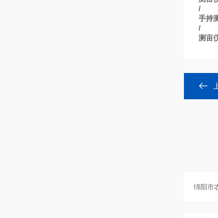
/
手持
/
测亩