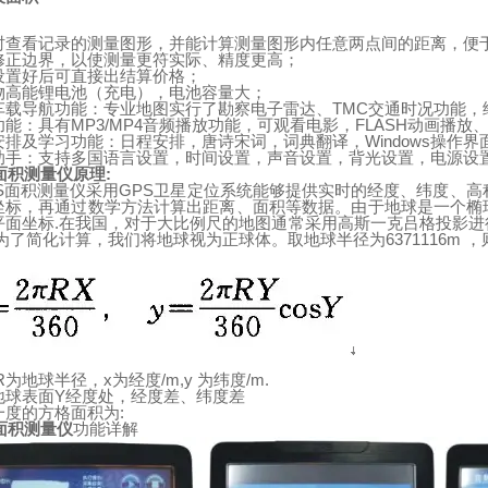
时查看记录的测量图形，并能计算测量图形内任意两点间的距离，便
修正边界，以使测量更符实际、精度更高；
设置好后可直接出结算价格；
物高能锂电池（充电），电池容量大；
车载导航功能：专业地图实行了勘察电子雷达、
TMC
交通时况功能，
功能：具有
MP3/MP4
音频播放功能，可观看电影，
FLASH
动画播放
安排及学习功能：日程安排，唐诗宋词，词典翻译，
Windows
操作界
助手：支持多国语言设置，时间设置，声音设置，背光设置，电源设
面积测量仪原理
:
S
面积测量仪采用
GPS
卫星定位系统能够提供实时的经度、纬度、高
坐标，再通过数学方法计算出距离、面积等数据。由于
地
球
是一个椭
平面坐标
.
在我国，对于大比例尺的地图通常采用高斯一克吕格投影进
为了简化计算，我们将地球视为正球体。取地
球
半径为
6371116m
，
R
为地球半径，
x
为经度
/m,y
为纬度
/m.
地
球表面
Y
经度处，经度差、纬度差
一度的方格面积为
:
面积测量仪
功能详解