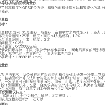
带导航功能的面积测量仪
成了解高精度的
GPS
定位系统、精确的面积计算方法和智能化的掌上
和储存。
测量仪
指标：
测量数据
:
面积（投影面积，坡面积，亩和平方米同时显示），距离，
面积测量范围：不限，精度：面积zui大越精确，
1-3%
距离测量范围：不限，精度：２米
时间精度：
0.2
秒
单价设置：
0-999999
元
/
亩
记录及图形存储：不限（取决于储存卡容量），断电后原有的图形和
电源：充电电池（内置锂电）
（
附送车载充电器
）
仪器尺寸：
119*80*15
（
mm
）
测量仪
：
大客户的要求，我公司在原有普通型面积仪基础上研发一种掌上电脑
统、精确面积计算方法和智能化的掌上电脑系统*结合，实现了任何
存。一次测量可同时获得测量面积、周长、距离、坡度面积等数据。
。除了测量面积外，也是一台娱乐功能*的汽车导航仪，其拥有音频
一台面积仪，就可以享受到工作娱乐和生活的乐趣！
面积测量仪
特点：
寸宽屏设计，全中文彩色手触屏，无需按键；；
可以测定投影面积外，还可以
坡面积