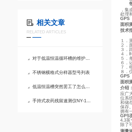
，集
处理
GPS
相关文章
面积
技术
RELATED ARTICLES
１．
２．
３．
４．
对于低温恒温循环槽的维护与保养可以按以下方法进行
５．
６．
７．
８．
不锈钢横格式分样器型号列表
GPS
面积
低温恒温槽突然罢工了怎么办，教你一些简单的应急小知识
介绍
应广
位系
手持式农药残留速测仪NY-1D主机简介
和储
保存
拥有
GPS
4.3
英
除了
测量