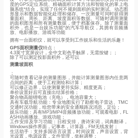
GPS
定位系统、精确面积计算方法和智能化的掌上电
度的
脑系统*结合，实现了任何不规则面积的实时测试、动态图
形显示和数据智能化处理和储存。一次测量可同时获得测
量面积、周长、距离、坡度面积等数据。可随时调用测量
的面积图形和所有测量数据，便于档案保存。除了测量面
积外，也是一台娱乐功能*的汽车导航仪，其拥有音频播
放、电影播放、游戏等功能
拥有一台面积仪，就可以享受到工作娱乐和生活的乐趣！
GPS
面积测量仪
特点：
4.3
英寸宽屏设计，全中文彩色手触屏，无需按键；；
除了可以测定投影面积外，还可以
测量坡面积
；
可随时查看记录的测量图形，并能计算测量图形内任意两
点间的距离，便于工程测绘和计算；
可以修正边界，以使测量更符实际、精度更高；
单价设置好后可直接出结算价格；
聚合物高能锂电池（充电），电池容量大；
TMC
具有车载导航功能：专业地图实行了勘察电子雷达、
交通时况功能，给您带来的安全通顺路况消息，定位；
MP3/MP4
FL
娱乐功能：具有
音频播放功能，可观看电影，
ASH
动画播放、游戏功能；
工作安排及学习功能：日程安排，唐诗宋词，词典翻译，
Windows
FM
操作界面，记事本，计算器，
无线发射；
生活助手：支持多国语言设置，时间设置，声音设置，背
光设置，电源设置，文件管理，坐标调整；