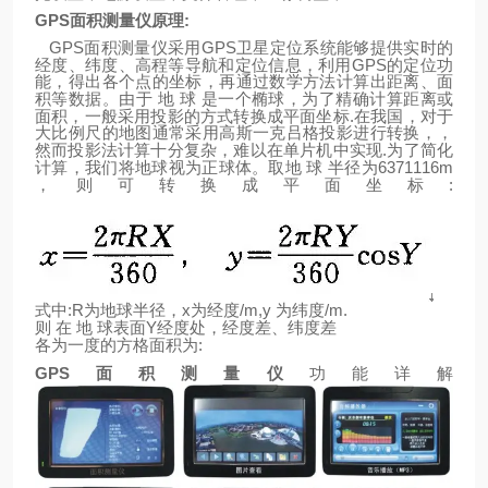
GPS
面积测量仪原理
:
GPS
GPS
面积测量仪采用
卫星定位系统能够提供实时的
GPS
经度、纬度、高程等导航和定位信息，利用
的定位功
能，得出各个点的坐标，再通过数学方法计算出距离、面
积等数据。由于
地
球
是一个椭球，为了精确计算距离或
.
面积，一般采用投影的方式转换成平面坐标
在我国，对于
大比例尺的地图通常采用高斯一克吕格投影进行转换，，
.
然而投影法计算十分复杂，难以在单片机中实现
为了简化
6371116m
计算，我们将地球视为正球体。取地
球
半径为
:
，则可转换成平面坐标
:R
x
/m,y
/m.
式中
为地球半径，
为经度
为纬度
Y
则
在
地
球表面
经度处，经度差、纬度差
:
各为一度的方格面积为
GPS
面积测量仪
功能详解