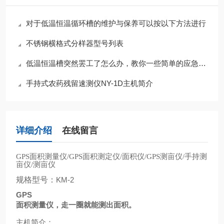
对于低温恒温循环槽的维护与保养可以按以下方法进行
不锈钢横格式分样器型号列表
低温恒温槽突然罢工了怎么办，教你一些简单的应急小知识
手持式农药残留速测仪NY-1D主机简介
详细介绍
在线留言
面积测量仪
面积测定仪
面积仪
测亩仪
手持测
GPS
/GPS
/
/GPS
/
亩仪
测亩仪
/
规格型号：
KM-2
GPS
面积测量仪，走一圈就能测出面积。
主机简介：