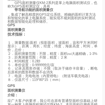
GPS
面积测量仪
KM-2
系列是掌上电脑面积测试仪，也
称为
GPS
面积测定仪，具有
带导航功能的面积测量仪
，集成了解高精度的
GPS
定位系统、精确的面积计算方法
和智能化的掌上电脑系统，能实现不规则面积的实时测试
和数据智能化处理和储存。
GPS
面积测量仪
技术指标：
:
１．测量数据
面积（投影面积，坡面积，亩和平方米同时
显示），距离，周长，经度，纬度，海拔高度，时间，单
价，总价；
1-3%
２．面积测量范围：不限，精度：面积zui大越精确，
３．距离测量范围：不限，精度：２米
0.2
４．时间精度：
秒
0-999999
/
５．单价设置：
元
亩
６．记录及图形存储：不限（取决于储存卡容量），断电
后原有的图形和数据不会消失
（
）
７．电源：充电电池（内置锂电）
附送车载充电器
119*80*15
mm
）
８．仪器尺寸：
（
GPS
面积测量仪
介绍：
应广大客户的要求，我公司在原有普通型面积仪基础上研
KM-2
发一种掌上电脑面积测试仪既
，本款面积仪拥有高精