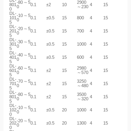
DL-
-80～5
2900
801
0.1
±2
10
4
15
0
～230
0
DL-
-10～5
101
0.1
±0.5
15
800
4
15
0
5
DL-
-20～5
201
0.1
±0.5
15
700
4
15
0
5
DL-
-30～5
301
0.1
±0.5
15
1000
4
15
0
5
DL-
-40～5
401
0.1
±0.5
15
600
4
15
0
5
DL-
-60～5
2980
601
0.1
±2
15
4
15
0
～570
5
DL-
-70～5
3250
701
0.1
±2
15
4
15
0
～480
5
DL-
-80～5
3500
801
0.1
±2
15
4
15
0
～320
5
DL-
-10～5
102
0.1
±0.5
20
1000
4
15
0
0
DL-
-20～5
202
0.1
±0.5
20
1300
4
15
0
0