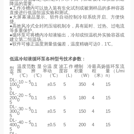
降温的需要。
●
工作冷槽内可以放入装有生化试剂或被测样品的多种容器
直接进行低温恒温实验和测试。
●
大屏幕液品显示、软件自动控制冷却系统开启、方便快
捷。
●
高效风冷式全封闭压缩机制冷，具有延时、过热、过电流
等多重保护。
●
循环泵可将槽内冷却液输出，冷却或恒温机外实验容器或
建立第二恒温场。
●
软件可修正温度测量值偏差，温度精确可达0．1℃。
低温冷却液循环泵各种型号技术参数：
温度范
数显分
温度波
工作槽
制冷
最高扬
循环泵流
型
围
辨率
动度
容积
量
程
量（L/mi
号
（℃）
（℃）
（℃）
（L）
（W）
（米）
n）
DL-
-10～5
100
0.1
±0.5
5
350
4
15
0
5
DL-
-20～5
200
0.1
±0.5
5
180
4
15
0
5
DL-
-30～5
300
0.1
±0.5
5
150
4
15
0
5
DL-
-40～5
400
0.1
±0.5
5
200
4
15
0
5
DL-