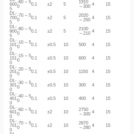
-60～5
1910
600
0.1
±2
5
4
15
0
～300
5
DL-
-70～5
2020
700
0.1
±2
5
4
15
0
～250
5
DL-
-80～5
2100
800
0.1
±2
5
4
15
0
～210
5
DL-
-10～5
101
0.1
±0.5
10
500
4
15
0
0
DL-
-15～5
151
0.1
±0.5
10
600
4
15
0
0
DL-
-20～5
201
0.1
±0.5
10
1150
4
15
0
0
DL-
-30～5
301
0.1
±0.5
10
300
4
15
0
0
DL-
-40～5
401
0.1
±0.5
10
400
4
15
0
0
DL-
-60～5
2750
601
0.1
±2
10
4
15
0
～300
0
DL-
-70～5
2870
701
0.1
±2
10
4
15
0
～280
0