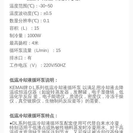
温度范围
(
℃
)
：
-30~50
温度波动度
(
℃
)
：±
0.5
数显分辨率
(
℃
)
：
0.1
容积（
L
）：
15
制冷量：
1000W
最高扬程：
4
米
循环泵流量（
L/min
）：
15
排水口：有
工作电压（
V
）：
220V/50HZ
低温冷却液循环泵说明：
KEMAI
牌Ｄ
L
系列低温冷却液循环泵
以满足用冷却液去降
温或恒温仪器（如旋转蒸发器，发酵罐，电子显微镜，低
温化学反应
釜，电子能谱仪，质谱仪，密度仪，冷冻干燥
仪，真空镀膜仪，生物制药反应釜等）的需要。
低温冷却液循环泵特点：
●
DL
系列
低温冷却液循环泵
配套使用可代替自来水冷凝，
特别适用于低沸点或热敏性物料蒸发时冷凝用水。对于高
温或水资源缺乏地区达到节水，又可保证被冷却仪器快速