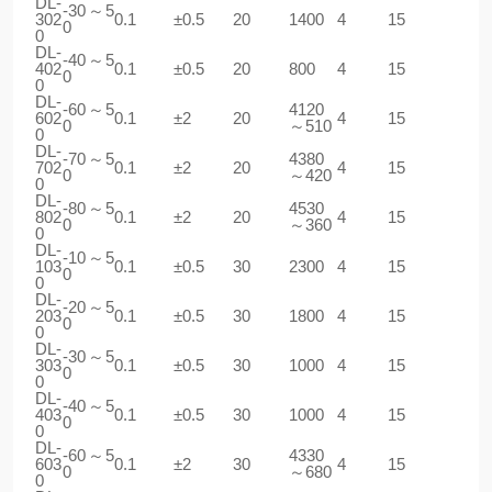
DL-
-30～5
302
0.1
±0.5
20
1400
4
15
0
0
DL-
-40～5
402
0.1
±0.5
20
800
4
15
0
0
DL-
-60～5
4120
602
0.1
±2
20
4
15
0
～510
0
DL-
-70～5
4380
702
0.1
±2
20
4
15
0
～420
0
DL-
-80～5
4530
802
0.1
±2
20
4
15
0
～360
0
DL-
-10～5
103
0.1
±0.5
30
2300
4
15
0
0
DL-
-20～5
203
0.1
±0.5
30
1800
4
15
0
0
DL-
-30～5
303
0.1
±0.5
30
1000
4
15
0
0
DL-
-40～5
403
0.1
±0.5
30
1000
4
15
0
0
DL-
-60～5
4330
603
0.1
±2
30
4
15
0
～680
0