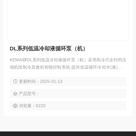
DL系列低温冷却液循环泵（机）
KEMAI牌DL系列低温冷却液循环泵（机）采用风冷式全封闭压
缩机组制冷及微机智能控制系统,提供低温循环冷却水(液)流或
低温恒温水(液)流,以满足用冷却水及低温液体去降温或恒温仪
更新时间：2025-01-13
器,如旋转蒸发器、发酵罐、电子显微镜、低温化学反应釜、电
子能谱仪、质谱仪、密度仪、冷冻干燥仪、真空镀膜仪、反应
产品型号：
釜等。也可把多种容积直接在槽内低温恒温实验。
浏览量：6220