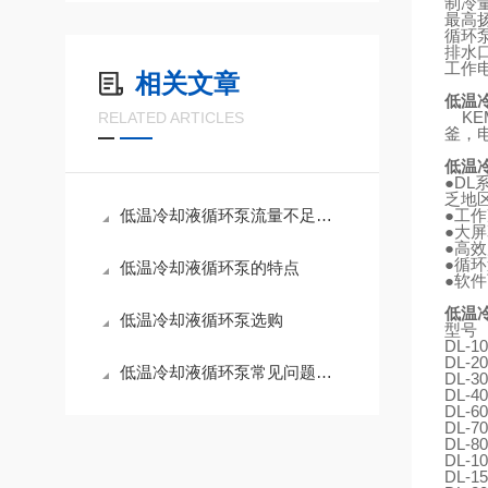
制冷
最高
循环
排水
工作
相关文章
低温
KEM
RELATED ARTICLES
釜，
低温
●
DL
乏地
低温冷却液循环泵流量不足的原因有哪些？
●
工作
●
大屏
●
高效
●
循环
低温冷却液循环泵的特点
●
软件
低温
低温冷却液循环泵选购
型号
DL-10
DL-20
低温冷却液循环泵常见问题处理
DL-30
DL-40
DL-60
DL-70
DL-80
DL-10
DL-15