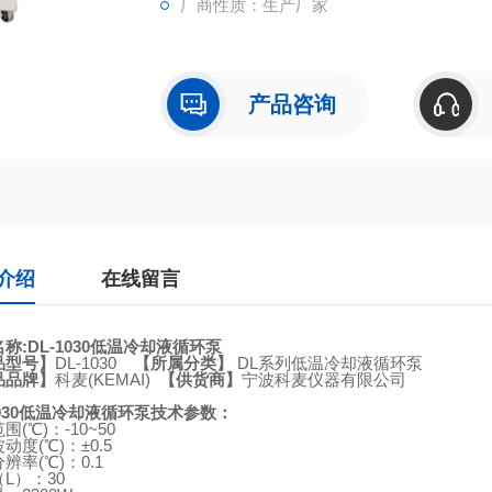
厂商性质：生产厂家
产品咨询
介绍
在线留言
名称
:DL-1030
低温冷却液循环泵
品型号】
DL-1030
【所属分类】
DL
系列低温冷却液循环泵
品品牌】
科麦
(KEMAI)
【供货商】
宁波科麦仪器有限公司
030
低温冷却液循环泵技术参数：
范围
(
℃
)
：
-10~50
波动度
(
℃
)
：±
0.5
分辨率
(
℃
)
：
0.1
（
L
）：
30