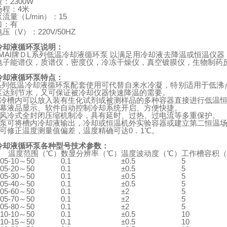
量：
2300W
扬程：
4
米
泵流量（
L/min
）：
15
口：有
电压（
V
）：
220V/50HZ
冷却液循环泵说明：
AI
牌Ｄ
L
系列低温冷却液循环泵
以满足用冷却液去降温或恒温仪器
电子能谱仪，质谱仪，密度仪，冷冻干燥仪，真空镀膜仪，生物制药
冷却液循环泵特点：
系列
低温冷却液循环泵
配套使用可代替自来水冷凝，特别适用于低沸
区达到节水，又可保证被冷却仪器快速降温的需要。
冷槽内可以放入装有生化试剂或被测样品的多种容器直接进行低温
幕液品显示、软件自动控制冷却系统开启、方便快捷。
风冷式全封闭压缩机制冷，具有延时、过热、过电流等多重保护。
泵可将槽内冷却液输出，冷却或恒温机外实验容器或建立第二恒温
可修正温度测量值偏差，温度精确可达0．1℃。
冷却液循环泵各种型号技术参数：
温度范围（℃）
数显分辨率（℃）
温度波动度（℃）
工作槽容积（
05
-10～50
0.1
±0.5
5
05
-20～50
0.1
±0.5
5
05
-30～50
0.1
±0.5
5
05
-40～50
0.1
±0.5
5
05
-60～50
0.1
±2
5
05
-70～50
0.1
±2
5
05
-80～50
0.1
±2
5
10
-10～50
0.1
±0.5
10
10
-15～50
0.1
±0.5
10