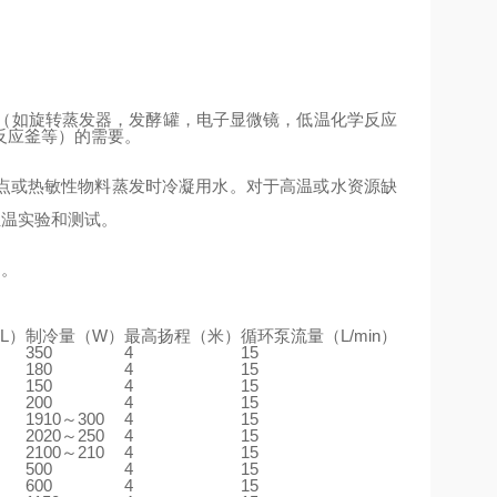
（如旋转蒸发器，发酵罐，电子显微镜，低温化学反应
反应釜等）的需要。
点或热敏性物料蒸发时冷凝用水。对于高温或水资源缺
恒温实验和测试。
场。
L）
制冷量（W）
最高扬程（米）
循环泵流量（L/min）
350
4
15
180
4
15
150
4
15
200
4
15
1910～300
4
15
2020～250
4
15
2100～210
4
15
500
4
15
600
4
15